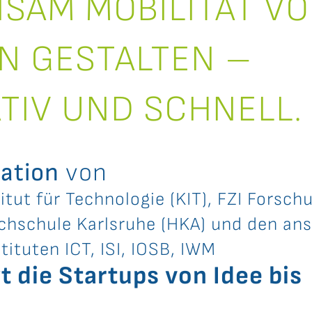
SAM MOBILITÄT V
N GESTALTEN –
TIV UND SCHNELL.
ration
von
titut für Technologie (KIT), FZI Fors
chschule Karlsruhe (HKA) und den an
tituten ICT, ISI, IOSB, IWM
t die Startups von Idee bis
.