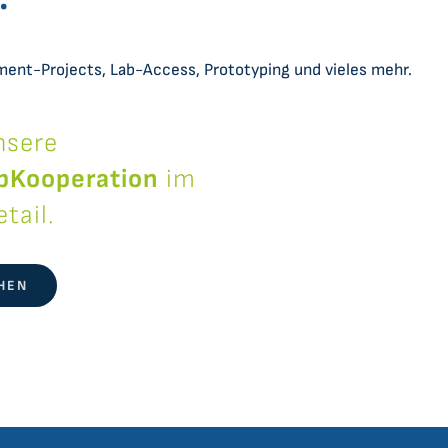
ent-Projects, Lab-Access, Prototyping und vieles mehr.
nsere
pKooperation
im
tail.
HEN