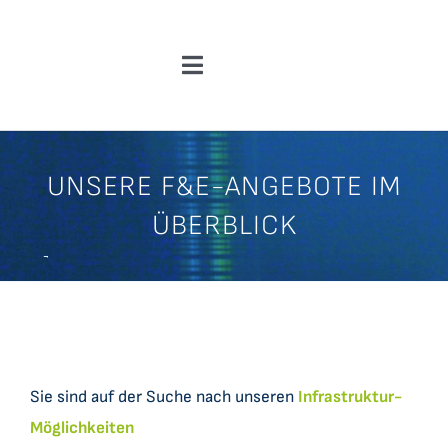
Zum
Inhalt
Toggle
springen
Navigation
Über Uns
UNSERE F&E-ANGEBOTE IM
News
ÜBERBLICK
F&E-Angebote
Kooperationen & Ergebnisse
Einblicke
Sie sind auf der Suche nach unseren
Infrastruktur-
Möglichkeiten