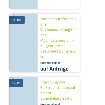
Datenschutzfreundli
Fh-IOSB
che
Videoauswertung für
den
Mobilitätsbereich –
KI-gestützte
Besucherstromanaly
se
Kostenbeispiel
auf Anfrage
Erprobung von
Fh-ICT
Elektroantrieben auf
einem
Schwenkprüfstand
Kostenbeispiel