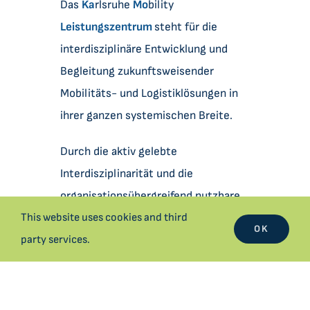
Das
Ka
rlsruhe
Mo
bility
Leistungszentrum
steht für die
interdisziplinäre Entwicklung und
Begleitung zukunftsweisender
Mobilitäts- und Logistiklösungen in
ihrer ganzen systemischen Breite.
Durch die aktiv gelebte
Interdisziplinarität und die
organisationsübergreifend nutzbare
F&E-Infrastruktur beleuchten wir die
This website uses cookies and third
OK
Herausforderungen der
party services.
Mobilitätstransformation mit allen ihren
Facetten.