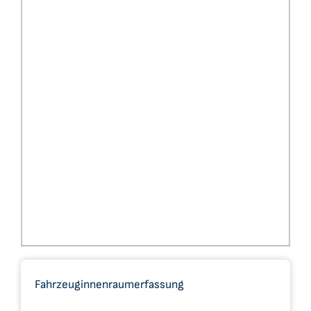
Datensätze
C2CBridge
Fahrzeuginnenraumerfassung