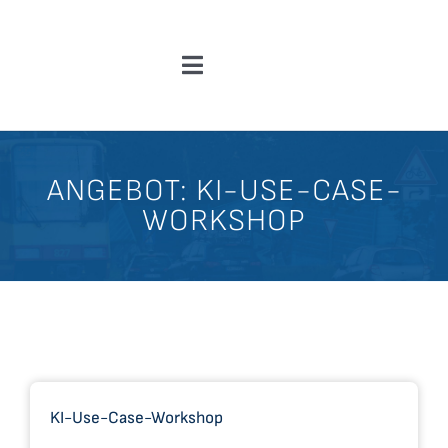
Zum
Inhalt
Toggle
springen
Navigation
Über Uns
ANGEBOT: KI-USE-CASE-
News
WORKSHOP
F&E-Angebote
Kooperationen & Ergebnisse
Einblicke
KI-Use-Case-Workshop