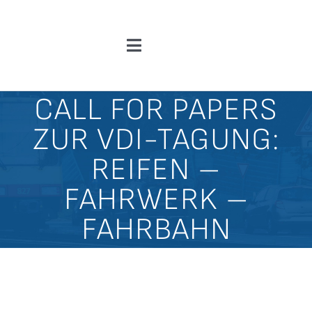
Zum
Inhalt
Toggle
springen
Navigation
Über Uns
CALL FOR PAPERS
ZUR VDI-TAGUNG:
News
REIFEN –
F&E-Angebote
FAHRWERK –
FAHRBAHN
Kooperationen & Ergebnisse
Einblicke