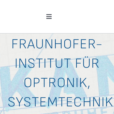
Zum
Inhalt
Toggle
springen
Navigation
Über Uns
FRAUNHOFER-
News
INSTITUT FÜR
F&E-Angebote
OPTRONIK,
Kooperationen & Ergebnisse
SYSTEMTECHNIK
Einblicke