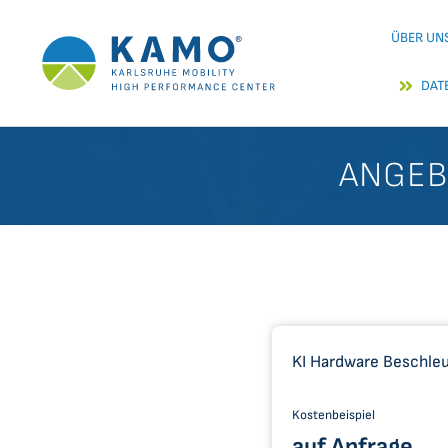
Zum
ÜBER UN
Inhalt
springen
DAT
ANGEB
KI Hardware Beschleu
Kostenbeispiel
auf Anfrage